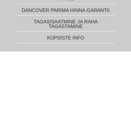
DANCOVER PARIMA HINNA GARANTII
TAGASISAATMINE JA RAHA
TAGASTAMINE
KÜPSISTE INFO