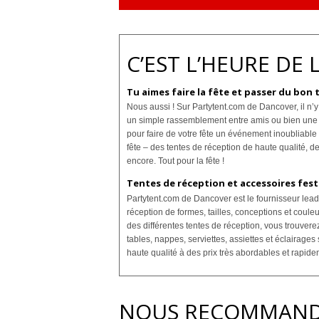
C’EST L’HEURE DE L
Tu aimes faire la fête et passer du bon 
Nous aussi ! Sur Partytent.com de Dancover, il n’y
un simple rassemblement entre amis ou bien une oc
pour faire de votre fête un événement inoubliable 
fête – des tentes de réception de haute qualité, d
encore. Tout pour la fête !
Tentes de réception et accessoires fes
Partytent.com de Dancover est le fournisseur lead
réception de formes, tailles, conceptions et cou
des différentes tentes de réception, vous trouvere
tables, nappes, serviettes, assiettes et éclairage
haute qualité à des prix très abordables et rapide
NOUS RECOMMAN