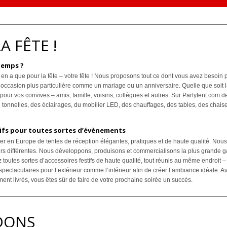
A FÊTE !
temps ?
 en a que pour la fête – votre fête ! Nous proposons tout ce dont vous avez besoin
casion plus particulière comme un mariage ou un anniversaire. Quelle que soit la r
pour vos convives – amis, famille, voisins, collègues et autres. Sur Partytent.com 
e tonnelles, des éclairages, du mobilier LED, des chauffages, des tables, des chaises
tifs pour toutes sortes d’évènements
er en Europe de tentes de réception élégantes, pratiques et de haute qualité. Nou
leurs différentes. Nous développons, produisons et commercialisons la plus grande
z toutes sortes d’accessoires festifs de haute qualité, tout réunis au même endroit 
s spectaculaires pour l’extérieur comme l’intérieur afin de créer l’ambiance idéale.
ment livrés, vous êtes sûr de faire de votre prochaine soirée un succès.
DONS