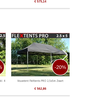
€
575,14
€
570,45
%
-20%
kl. 4
Vouwtent FleXtents PRO 2,5x5m Zwart
Vouwtent FleXtents PRO
€
562,86
€
381,32