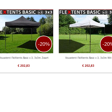
-20%
-20
Vouwtent FleXtents Basic v.3, 3x3m Zwart
Vouwtent FleXtents Basic v.3, 3x3m Wit
€
202,83
€
202,83
M