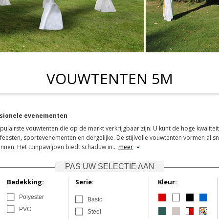
VOUWTENTEN 5M
essionele evenementen
lairste vouwtenten die op de markt verkrijgbaar zijn. U kunt de hoge kwaliteit
nfeesten, sportevenementen en dergelijke. De stijlvolle vouwtenten vormen al s
nnen. Het tuinpaviljoen biedt schaduw in
…
meer
PAS UW SELECTIE AAN
Bedekking:
Serie:
Kleur:
Polyester
Basic
PVC
Steel