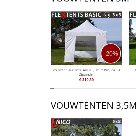
-20%
Vouwtent FleXtents Basic v.3, 3x3m Wit, inkl. 4
Zijwanden
€
310,89
VOUWTENTEN 3,5