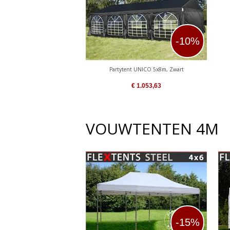
-10%
Partytent UNICO 5x8m, Zwart
€
1.053,63
VOUWTENTEN 4M
-15%