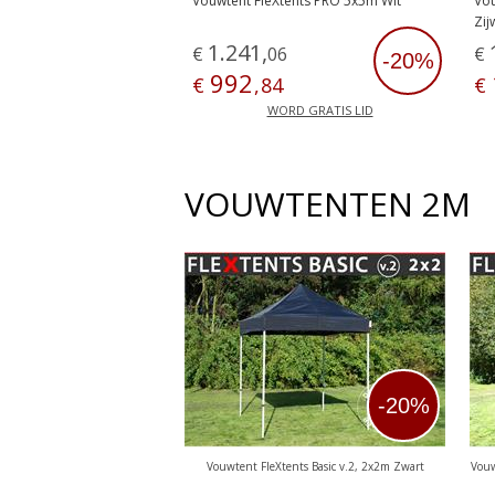
Vouwtent FleXtents PRO 5x5m Wit
Vou
Zi
1
.
241
,
€
06
€
-20%
992
€
,
84
€
WORD GRATIS LID
VOUWTENTEN 2M
-20%
Vouwtent FleXtents Basic v.2, 2x2m Zwart
Vouw