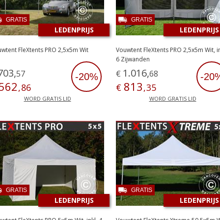
GRATIS
GRATIS
LEDENPRIJS
LEDENPRIJS
wtent FleXtents PRO 2,5x5m Wit
Vouwtent FleXtents PRO 2,5x5m Wit, in
6 Zijwanden
703
,
1
.
016
,
57
€
68
-20%
-20
562
813
,
86
€
,
35
WORD GRATIS LID
WORD GRATIS LID
GRATIS
GRATIS
LEDENPRIJS
LEDENPRIJS