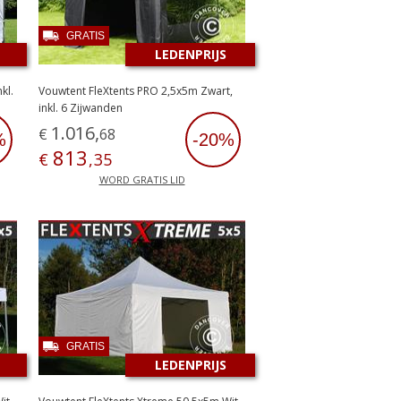
GRATIS
LEDENPRIJS
kl.
Vouwtent FleXtents PRO 2,5x5m Zwart,
inkl. 6 Zijwanden
1
.
016
,
€
68
%
-20%
813
€
,
35
WORD GRATIS LID
GRATIS
LEDENPRIJS