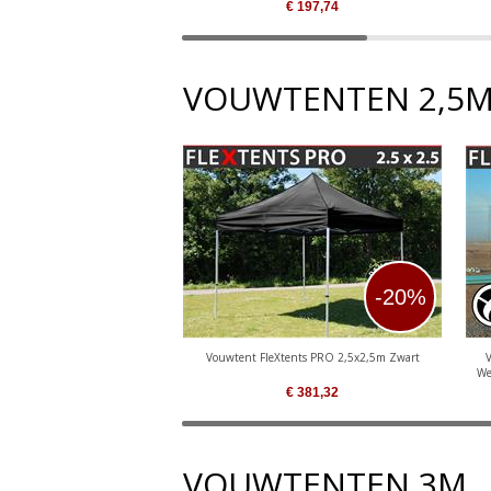
€
197,74
VOUWTENTEN 2,5
-20%
Vouwtent FleXtents PRO 2,5x2,5m Zwart
We
€
381,32
VOUWTENTEN 3M