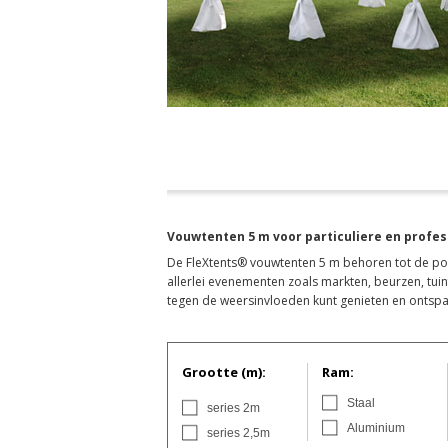
Vouwtenten 5 m voor particuliere en prof
De FleXtents® vouwtenten 5 m behoren tot de popu
allerlei evenementen zoals markten, beurzen, tui
tegen de weersinvloeden kunt genieten en ontspa
Grootte (m):
Ram:
Staal
series 2m
Aluminium
series 2,5m