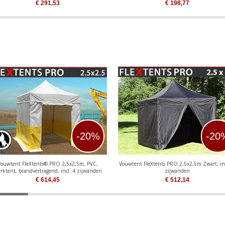
€
291,53
€
198,77
M
-20%
-20
Vouwtent FleXtents® PRO 2,5x2,5m, PVC,
Vouwtent FleXtents PRO 2,5x2,5m Zwart, in
rktent, brandvertragend, incl. 4 zijwanden
zijwanden
€
614,45
€
512,14