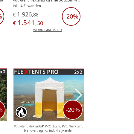
it
Vouwtent FleXtents Xtreme 50 5x5m Wit,
inkl. 4 Zijwanden
1
.
926
,
€
88
%
-20%
1
.
541
€
,
50
WORD GRATIS LID
%
-20%
Vouwtent FleXtents® PRO 2x2m, PVC, Werktent,
Vouwtent FleXtents PRO 2x2
brandvertragend, incl. 4 zijwanden
zijwanden