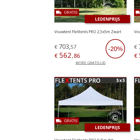
GRATIS
LEDENPRIJS
Vouwtent FleXtents PRO 2,5x5m Zwart
Vou
703
,
€
57
€
-20%
562
€
,
86
€
WORD GRATIS LID
GRATIS
LEDENPRIJS