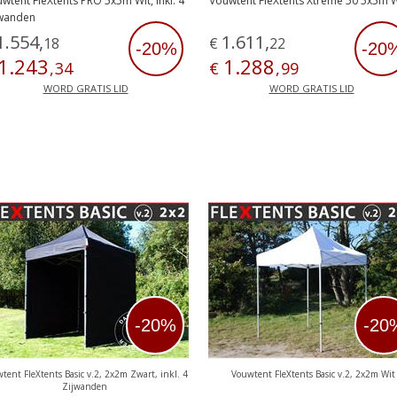
wtent FleXtents PRO 5x5m Wit, inkl. 4
Vouwtent FleXtents Xtreme 50 5x5m W
jwanden
1
.
554
,
1
.
611
,
18
€
22
-20%
-20
1
.
243
1
.
288
,
34
€
,
99
WORD GRATIS LID
WORD GRATIS LID
-20%
-20
tent FleXtents Basic v.2, 2x2m Zwart, inkl. 4
Vouwtent FleXtents Basic v.2, 2x2m Wit
Zijwanden