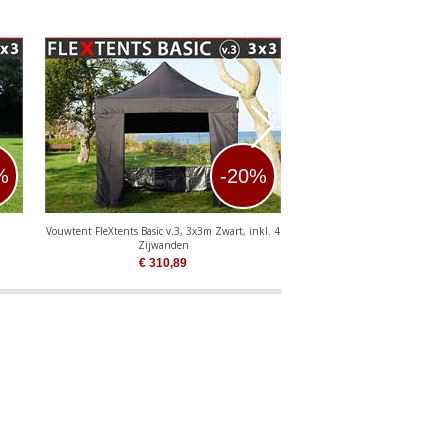
%
-20%
Vouwtent FleXtents Basic v.3, 3x3m Zwart, inkl. 4
Vouwtent FleXtents PR
Zijwanden
€
310,89
€
460,43