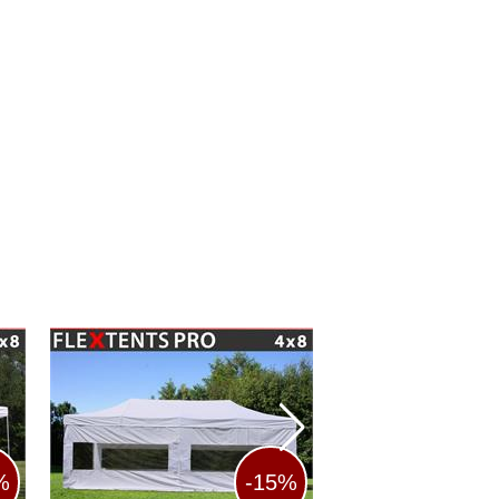
%
-15%