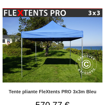
Tente pliante FleXtents PRO 3x3m Bleu
570,77
€