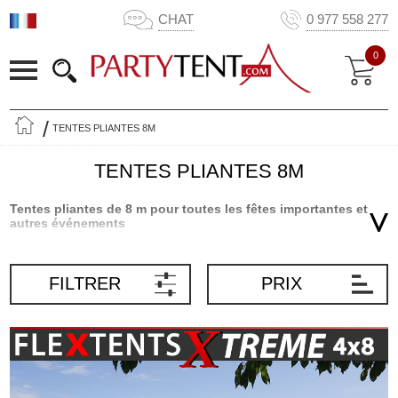
CHAT
0 977 558 277
0
TENTES PLIANTES 8M
TENTES PLIANTES 8M
Tentes pliantes de 8 m pour toutes les fêtes importantes et
autres événements
Nos grandes tentes pliantes FleXtents® de 8 m offrent de la place
pour toutes sortes de fêtes et autres événements. Utilisez la
FILTRER
PRIX
grande et spacieuse tente de haute qualité pour différents types
d’événements tels que les marchés, foires, garden party, réunions
de famille, événements sportifs, et plus encore. Les tentes pliantes
souples, légères et portatives sont un endroit merveilleux pour
réunir vos amis et votre famille. La structure constitue un abri
élégant où vous serez à l’ombre du soleil et à l’abri de la pluie. Les