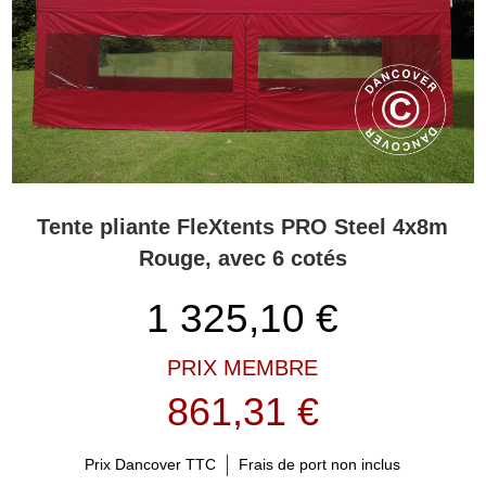
plus de 1 800 combinaisons différentes de nos tentes populaires et
flexibles ! Si c’est trop de tentes différentes, veuillez vous rendre à
la section Personnaliser. Ici, vous pouvez entrer certaines des
caractéristiques que vous recherchez — la couleur, la taille et la
forme. Ainsi, la recherche de la bonne tente de 8 m ou toute autre
taille sera beaucoup plus facile, car la sélection sera plus petite.
Vous avez besoin d’aide ? Veuillez contacter nos experts pour
qu’ils vous aident à trouver et à commander la bonne tente
FleXtents®.
Tente pliante FleXtents PRO Steel 4x8m
Rouge, avec 6 cotés
1 325,10
€
PRIX MEMBRE
861,31 €
Prix Dancover TTC
Frais de port non inclus