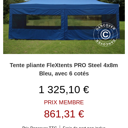
Tente pliante FleXtents PRO Steel 4x8m
Bleu, avec 6 cotés
1 325,10
€
PRIX MEMBRE
861,31 €
Prix Dancover TTC
Frais de port non inclus