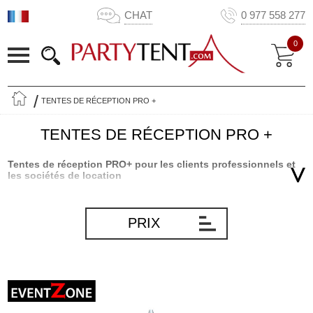
CHAT
0 977 558 277
0
TENTES DE RÉCEPTION PRO +
TENTES DE RÉCEPTION PRO +
Tentes de réception PRO+ pour les clients professionnels et
les sociétés de location
Tents de réception PRO+ est notre gamme ultime de tentes pour
nos clients professionnels comme les sociétés de location et plus
PRIX
encore. La gamme de tentes de réception PRO+ offre un design
élégant, des cadres en aluminium extrêmement robustes et un
revêtement en PVC durable et résistant pour le toit et les parois
latérales. Nos tentes de réception populaires de la série PRO+
disposent d’un certificat d’incendie et répondent aux exigences des
différentes autorités. De plus, nos tentes de réception