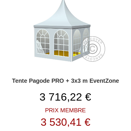
professionnelles répondent à une série de demandes de l’industrie
de la location. Ces professionnels recherchent des matériaux de
haute qualité pour une utilisation fréquente, par exemple des
montages et démontages répétitifs.
Les tentes de réception PRO+ sont des tentes solides et
durables
Partytent.com est l’expert et le fournisseur leader de chapiteaux
évènementiels pour toutes sortes de fêtes et d’événements dans
toute l’Europe. Nous livrons des tentes de réception et d’autres
produits événementiels de haute qualité pour les particuliers et les
professionnels. Nous disposons d’une longue expérience dans le
développement et la fabrication de tentes de haute qualité pour un
Tente Pagode PRO + 3x3 m EventZone
large éventail de clients. L’une de nos tentes de réception
professionnelles de la série EventZone offre de magnifiques
3 716,22
€
chapiteaux au design classique. Une autre série comprend des
tentes pagodes uniques avec leur magnifique toit pointu. Les
tentes pagodes créent une ambiance unique lorsque vous êtes à
PRIX MEMBRE
l’intérieur — et elles sont spectaculaires de l’extérieur. Bref, les
3 530,41 €
tentes PRO+ de Partytent.com font partie d’une ligue à part.