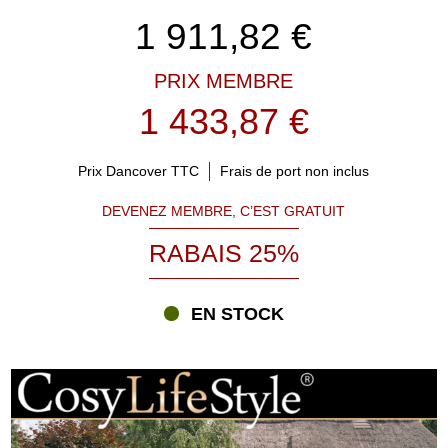
installer votre mobilier de jardin et circuler librement. Il est
également conseillé de choisir un modèle qui s'intègre
1 911,82
€
harmonieusement à l'architecture de votre maison et à
l'aménagement de votre jardin.
PRIX MEMBRE
Le choix des matériaux influe également sur la facilité d'entretien
1 433,87 €
et la durée de vie de la structure. Une tonnelle permanente en
aluminium ou en acier constitue une solution particulièrement
simple à entretenir, tandis qu'une tonnelle en bois séduira ceux qui
Prix Dancover TTC
Frais de port non inclus
recherchent une ambiance chaleureuse et authentique.
DEVENEZ MEMBRE, C’EST GRATUIT
En préparant soigneusement votre projet, vous investissez dans
une solution qui vous accompagnera pendant de nombreuses
RABAIS 25%
années.
Pourquoi choisir une tonnelle de jardin Partytent.com ?
EN STOCK
Partytent.com propose l'une des plus vastes gammes de tonnelles
de jardin en Europe, afin que chacun puisse trouver le modèle qui
correspond parfaitement à son extérieur et à son mode de vie.
Notre collection comprend des tonnelles compactes pour les
petites terrasses, des modèles spacieux pour accueillir une grande