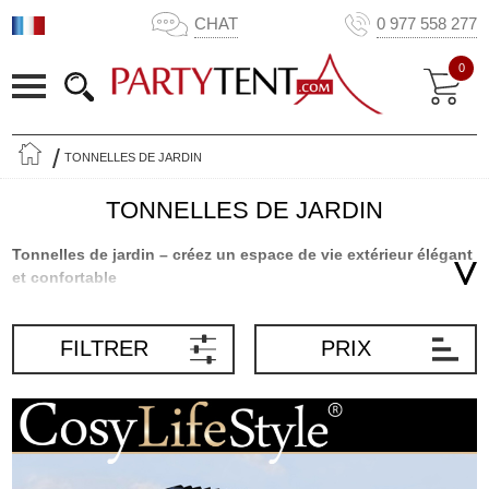
CHAT
0 977 558 277
0
TONNELLES DE JARDIN
TONNELLES DE JARDIN
Tonnelles de jardin – créez un espace de vie extérieur élégant
et confortable
Une tonnelle de jardin est l'une des meilleures solutions pour
aménager un espace de vie extérieur agréable et protégé. Que
FILTRER
PRIX
vous souhaitiez créer un coin repas couvert, un salon de jardin
confortable, un lieu convivial pour recevoir votre famille et vos
amis, ou simplement apporter une touche d'élégance à votre
jardin, une tonnelle de jardin vous permet de profiter pleinement
de votre espace extérieur pendant une grande partie de l'année.