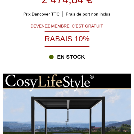
De nombreux propriétaires utilisent leur tonnelle comme salle à
manger extérieure, salon de détente ou espace calme pour lire,
Prix Dancover TTC
Frais de port non inclus
travailler ou simplement profiter du jardin.
DEVENEZ MEMBRE, C’EST GRATUIT
Une fois installée, elle devient souvent le point central du jardin et
l'un des espaces les plus appréciés de toute la famille.
RABAIS 10%
Pourquoi choisir une tonnelle de jardin ?
EN STOCK
Une tonnelle de jardin offre bien plus qu'un simple espace
ombragé.
Elle vous permet de profiter de votre extérieur plus souvent et plus
longtemps. Pendant l'été, elle projette une ombre agréable tout en
protégeant des rayons directs du soleil. Au printemps et en
automne, elle offre une protection efficace contre les petites
averses, le vent léger et la fraîcheur des soirées.
Beaucoup de propriétaires constatent qu'une tonnelle transforme
complètement leur manière de vivre le jardin. Elle devient un lieu
privilégié pour prendre les repas, organiser des barbecues,
recevoir des invités ou simplement se détendre après une journée