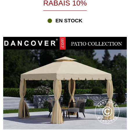
RABAIS 10%
traditionnels et apportent une touche intemporelle à
l'environnement.
EN STOCK
Les tonnelles à toiture en toile constituent une solution élégante
pour la belle saison. Elles procurent une ombre agréable tout en
préservant une sensation d'ouverture et de légèreté sur la terrasse
ou dans le jardin.
Le meilleur choix dépend donc non seulement du matériau, mais
aussi de la manière dont vous souhaitez utiliser votre espace
extérieur aujourd'hui et dans les années à venir.
Faut-il choisir une tonnelle de jardin ou une pergola ?
Ces deux solutions sont souvent comparées, mais elles répondent
à des besoins différents.
La tonnelle de jardin possède un toit fixe qui offre une protection
permanente contre le soleil et la pluie. Elle constitue un excellent
choix si vous souhaitez créer un véritable espace de vie extérieur
utilisable pendant une grande partie de l'année.
La pergola offre, quant à elle, une structure plus ouverte. Les