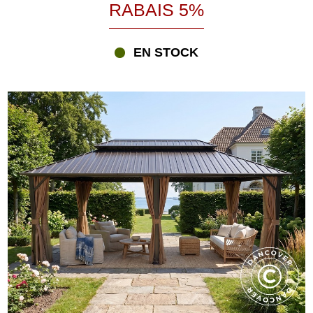
crée un espace extérieur confortable, élégant et protégé, dont
RABAIS 5%
vous pourrez profiter pendant une grande partie de l'année.
Que vous rêviez d'un endroit paisible pour vous détendre, d'un
EN STOCK
espace convivial pour partager vos repas en plein air ou d'un lieu
accueillant pour recevoir votre famille et vos amis, vous trouverez
chez Partytent.com une tonnelle de jardin adaptée à vos besoins.
Découvrez notre large gamme de tonnelles de jardin et laissez-
vous inspirer par des modèles alliant dimensions adaptées,
matériaux durables et un design soigné pour transformer
durablement votre terrasse ou votre jardin en un espace de vie
extérieur aussi esthétique que fonctionnel.