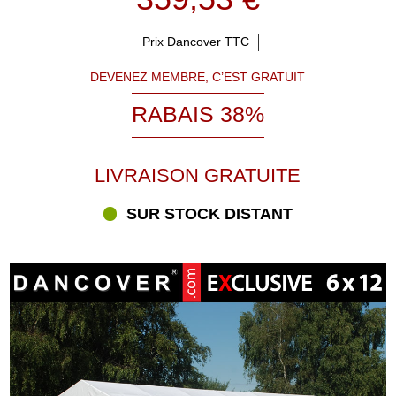
l'intérieur de la tente ne ressentent aucun courant d'air ou air froid
lors de la fête ou de l'événement. Lorsque vous organisez une fête
Prix Dancover TTC
et que la température extérieure est basse, le site Partytent.com
de Partytent.com propose une série de radiateurs qui peuvent
DEVENEZ MEMBRE, C’EST GRATUIT
produire une température agréable à l'intérieur de la tente.
RABAIS 38%
Tentes de réception personnalisées
Les tentes de réception de Partytent.com sont disponibles en
différents modèles et tailles. Elles sont toutes parmi les meilleures,
LIVRAISON GRATUITE
les plus robustes, les plus durables et les plus conviviales du
marché. La grande sélection peut vous permettre de trouver la
SUR STOCK DISTANT
tente de réception qui correspond exactement à vos besoins et
désirs. C'est la raison pour laquelle nous vous offrons des conseils
et une orientation personnalisée de la part de nos experts de
renom. Nos experts sont à votre disposition pour répondre à toutes
vos questions concernant nos tentes de réception et autres articles
en magasin. Contactez les experts par téléphone, e-mail ou Chat.
Grâce à l'aide personnalisée, vous pouvez toujours obtenir une
réponse ou des conseils lors de la sélection d'une tente de
réception et plus encore. Rendez-vous sur Partytent.com pour
consulter les différentes marques et contactez un expert avant,