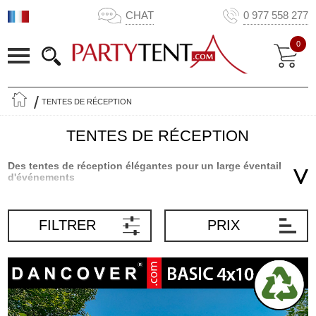
CHAT
0 977 558 277
0
TENTES DE RÉCEPTION
TENTES DE RÉCEPTION
Des tentes de réception élégantes pour un large éventail
d'événements
Les tentes de réception sont le cadre idéal pour un large éventail
d'événements, aussi bien privés que professionnels. Partytent.com
FILTRER
PRIX
est le premier fournisseur de tentes de réception de qualité en
Europe, et nous proposons une large gamme de tentes pratiques,
fonctionnelles et flexibles dans toutes les tailles et couleurs. Vous
trouverez notre sélection de tentes de réception en différents
modèles, tailles et designs dans notre boutique en ligne. Nous
développons, produisons et commercialisons l'une des plus