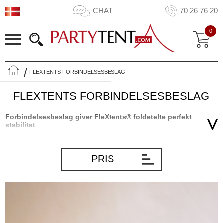
CHAT
70 26 76 20
0
FLEXTENTS FORBINDELSESBESLAG
FLEXTENTS FORBINDELSESBESLAG
Forbindelsesbeslag giver FleXtents® foldetelte perfekt
stabilitet
Når du kombinerer to eller flere FleXtents® foldetelte for at skabe
mere plads til dit arrangement, er det vigtigt at sørge for, at den
PRIS
kombinerede konstruktion er stærk og stabil. Det gør du meget
nemt ved at bruge de specialdesignede FleXtents®
forbindelsesbeslag. Med disse helt enkle men stærke beslag kan
du forbinde to stel meget effektivt. De stærke, små
forbindelsesbeslag sørger for, at stellene på de kombinerede
foldetelte forbliver sammen under arrangementet.