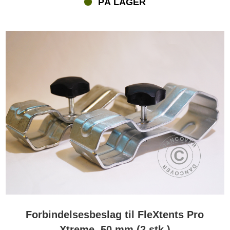
PÅ LAGER
ben som f.eks. på vores 3x6 m Xtreme foldetelt). Husk at placere
dem et stykke over midten på benene, da det giver den bedste
stabilitet.
Forbindelsesbeslag – en del af vores store FleXtents®
tilbehørsprogram
Forbindelsesbeslagene er vigtigt tilbehør, når du skal kombinere to
eller flere FleXtents® foldetelte. Men vi tilbyder også et stort udvalg
af andet tilbehør til disse populære foldetelte. Tilbehør som bl.a.
tagrender, der gør to sammenstillede foldetelte vandtætte,
samlestykker som kan gøre de sammenstillede telte flotte og helt
færdige, sidevægge, gardiner, vægtskiver, stormstropper,
bundrammer, myggenet og meget andet.
Forbindelsesbeslag til FleXtents Pro
Xtreme, 50 mm (2 stk.)