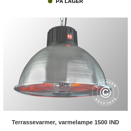
PÅ LAGER
Infrarøde terrassevarmere findes i mange forskellige design
og størrelser
Infrarøde terrassevarmere kan fås i forskellige modeller – bl.a. til
montering på mur på terrassen. Du kan sætte flere
terrassevarmere op ved siden af hinanden for at dække et større
område. Du kan så vælge at tænde for en eller flere
terrassevarmere ad gangen alt efter behov. De andre slags
terrassevarmere, vi tilbyder, er fritstående apparater, som er
velegnet til at stille i eller tæt på spiseområde eller andre steder i
haven, hvor du har lyst til at sidde og slappe af. Du kan også vælge
vores fritstående stativ, som du kan montere en infrarød
terrassevarmer på, så den også kan placeres hvor du har lyst – du
skal blot sørge for et stik eller en god forlængerledning. Du kan
også vælge den særlige terrassevarmer med tre infrarøde
varmelamper til fastgørelse på en parasolstang, så man kan nyde
den behagelige varme, når man sidder under parasollen.
Terrassevarmer, varmelampe 1500 IND