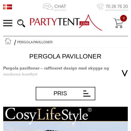
CHAT
70 26 76 20
0
PERGOLA PAVILLONER
PERGOLA PAVILLONER
Pergola pavilloner – raffineret design med skygge og
moderne komfort
En pergola pavillon er den ideelle kombination af form og funktion.
Med sit rene, minimalistiske udtryk og flade tag skaber denne åbne
PRIS
konstruktion en elegant skygge og en rolig atmosfære på
terrassen, altanen eller i haven. Uanset om du foretrækker en
fritstående pergola eller en model, der monteres på huset, er disse
pavilloner perfekte til moderne udeliv. Bemærk, at du kan bestille
forskellige typer sidevægge til pavilloner og pergolaer – eller vælge
en model, hvor vægge eller døre allerede er inkluderet.