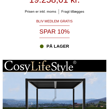
tilbehør og få maksimal komfort og anvendelighed.
Prisen er inkl. moms
Fragt tillægges
Hvor kan jeg placere en pergola pavillon?
Du kan placere en pergola stort set hvor som helst – på en
BLIV MEDLEM GRATIS
terrasse, over spiseområdet, ved poolen eller fritstående et sted i
SPAR 10%
haven. Nogle modeller kan monteres direkte på husmuren og
fungerer som en elegant terrasseoverdækning, der skaber læ og
stemning til udeliv. Det vigtigste er, at underlaget er jævnt og stabilt
PÅ LAGER
– f.eks. fliser, træterrasse eller beton.
Hvordan adskiller en pergola sig fra andre havepavilloner?
En pergola har et åbent design med fladt tag. Sammenlignet med
havepavilloner med fast tag eller havepavilloner med
polycarbonattag fremstår en pergola lettere og mere luftig. Når
lamellerne er lukkede, får du skygge og læ – og når de er åbne, får
du et elegant og fleksibelt uderum til solrige dage. For maksimal
kontrol og et eksklusivt arkitektonisk udtryk kan du også vælge
vores bioklimatiske pergolaer med roterbare lameller.
Hvorfor vælge Partytent.com til din pergola pavillon?