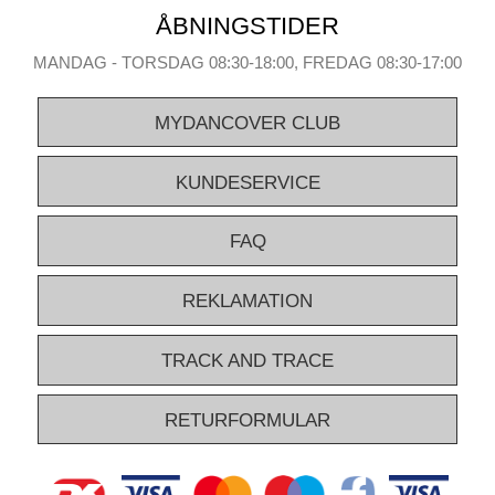
vælge det rigtige foldetelt? Kontakt vores Xperter via telefon, e-mail
ÅBNINGSTIDER
eller chat – de vil så hjælpe dig med at finde præcis det eller de
MANDAG - TORSDAG 08:30-18:00, FREDAG 08:30-17:00
FleXtents® foldetelt(e), du skal bruge.
MYDANCOVER CLUB
KUNDESERVICE
FAQ
REKLAMATION
TRACK AND TRACE
RETURFORMULAR