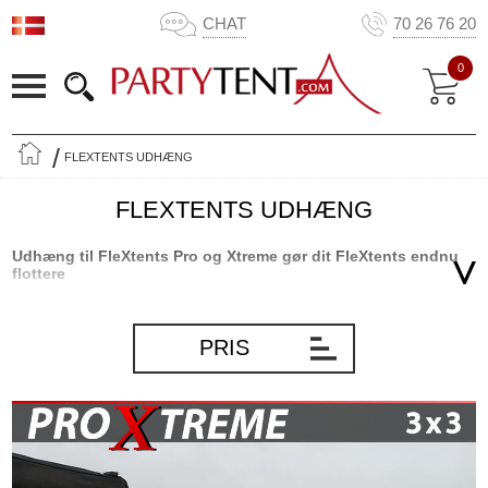
CHAT
70 26 76 20
0
FLEXTENTS UDHÆNG
FLEXTENTS UDHÆNG
Udhæng til FleXtents Pro og Xtreme gør dit FleXtents endnu
flottere
Udhæng til FleXtents Pro og Xtreme gør dit FleXtents endnu mere
perfekt til messer og markeder. Det enkle og effektive udhæng
PRIS
giver et stort område foran dit FleXtents foldetelt, hvor du eller dine
kunder kan komme i skygge for solen eller i ly for regnen. Det helt
enkle og elegante udhæng er utroligt nemt at montere på dit
foldetelt med de to medfølgende beslag. Ved at montere et elegant
udhæng får du endnu mere ud af dit praktiske foldetelt. Deltager
du f.eks. i messer eller markeder udendørs, vil der blive plads til, at