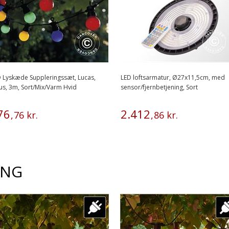
 Lyskæde Suppleringssæt, Lucas,
LED loftsarmatur, Ø27x11,5cm, med
ius, 3m, Sort/Mix/Varm Hvid
sensor/fjernbetjening, Sort
76
2
.
412
,
76
kr.
,
86
kr.
ING