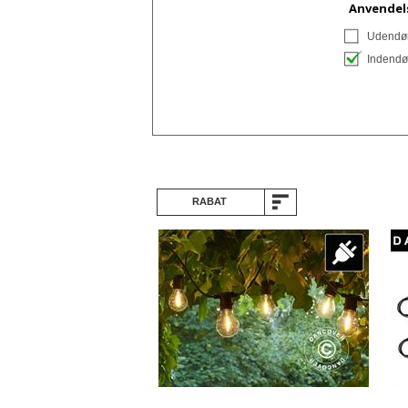
Anvendel
Udendør
Indendø
RABAT