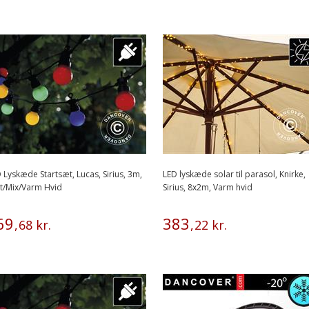
 Lyskæde Startsæt, Lucas, Sirius, 3m,
LED lyskæde solar til parasol, Knirke,
t/Mix/Varm Hvid
Sirius, 8x2m, Varm hvid
69
383
,
68
kr.
,
22
kr.