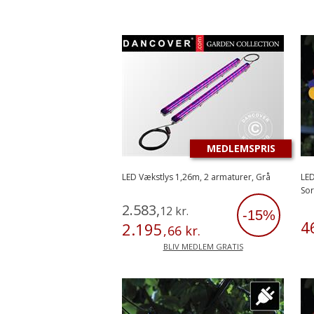
MEDLEMSPRIS
LED Vækstlys 1,26m, 2 armaturer, Grå
LED
Sor
2
.
583
,
12
kr.
-15%
4
2
.
195
,
66
kr.
BLIV MEDLEM GRATIS