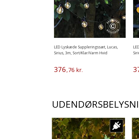
LED Lyskæde Suppleringssæt, Lucas,
LED
Sirius, 3m, Sort/Klar/Varm Hvid
Sir
376
3
,
76
kr.
UDENDØRSBELYSN