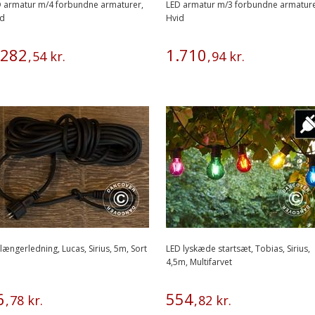
 armatur m/4 forbundne armaturer,
LED armatur m/3 forbundne armature
id
Hvid
282
1
.
710
,
54
kr.
,
94
kr.
længerledning, Lucas, Sirius, 5m, Sort
LED lyskæde startsæt, Tobias, Sirius,
4,5m, Multifarvet
6
554
,
78
kr.
,
82
kr.