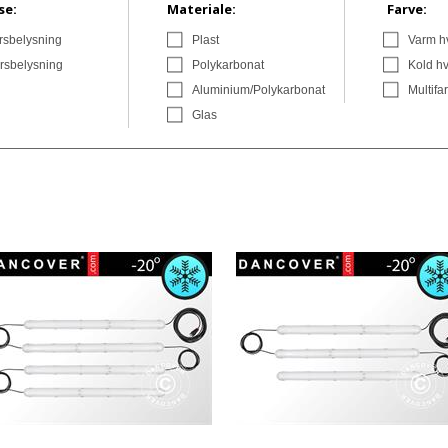
se:
Materiale:
Farve:
sbelysning
Plast
Varm h
rsbelysning
Polykarbonat
Kold hv
Aluminium/Polykarbonat
Multifa
Glas