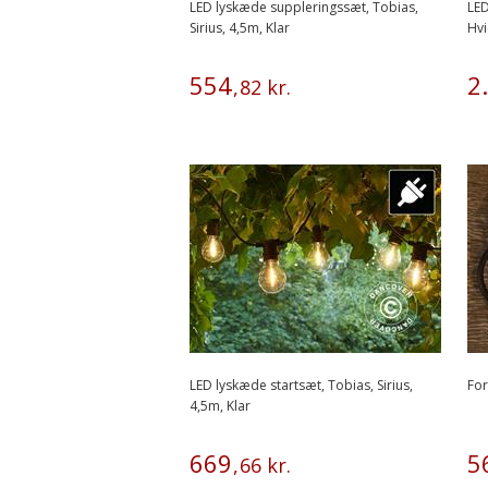
LED lyskæde suppleringssæt, Tobias,
LED
Sirius, 4,5m, Klar
Hv
554
2
.
,
82
kr.
LED lyskæde startsæt, Tobias, Sirius,
For
4,5m, Klar
669
5
,
66
kr.