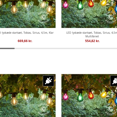
 lyskæde startsæt, Tobias, Sirius, 4,5m, Klar
LED lyskæde startsæt, Tobias, Sirius, 4,5m
Multifarvet
669,66
kr.
554,82
kr.