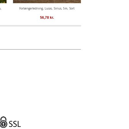
,
Forlængerledning, Lucas, Sirius, 5m, Sort
LED lyskæde suppleringssæt, To
Multifarvet
56,78
kr.
554,82
kr