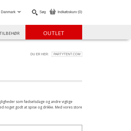
Danmark
Søg
Indkøbskurv (0)
OUTLET
TILBEHØR
DU ER HER:
PARTYTENT.COM
lejligheder som fødselsdage og andre vigtige
ed noget godt at spise og drikke. Med vores store