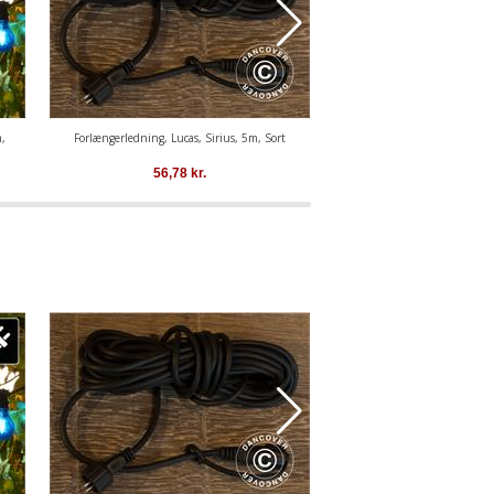
,
Forlængerledning, Lucas, Sirius, 5m, Sort
LED lyskæde suppleringssæt, To
Multifarvet
56,78
kr.
554,82
kr