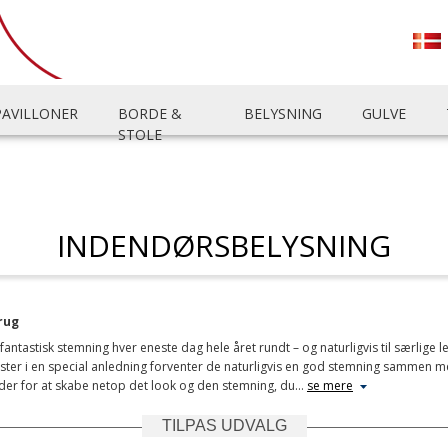
PAVILLONER
BORDE &
BELYSNING
GULVE
STOLE
INDENDØRSBELYSNING
rug
antastisk stemning hver eneste dag hele året rundt – og naturligvis til særlige 
gæster i en special anledning forventer de naturligvis en god stemning sammen m
der for at skabe netop det look og den stemning, du
…
se mere
TILPAS UDVALG