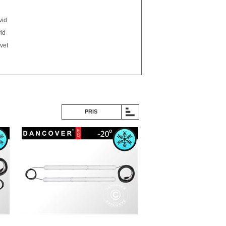
vid
id
rvet
PRIS