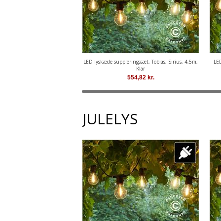
LED lyskæde suppleringssæt, Tobias, Sirius, 4,5m,
LED
Klar
554,82
kr.
JULELYS