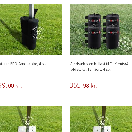
Xtents PRO Sandsække, 4 stk.
Vandsæk som ballast til FleXtents©
foldetelte, 15l, Sort, 4 stk.
99
355
,
00
kr.
,
98
kr.