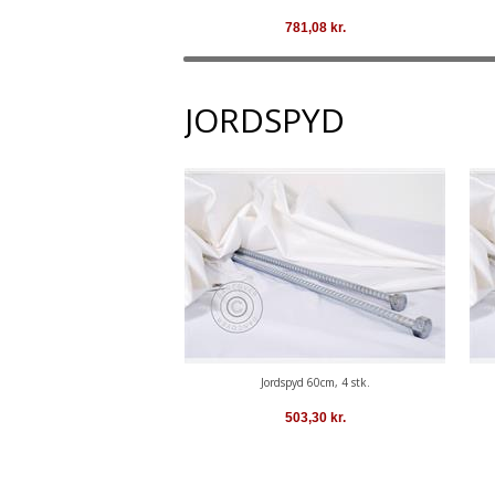
781,08
kr.
JORDSPYD
Jordspyd 60cm, 4 stk.
503,30
kr.