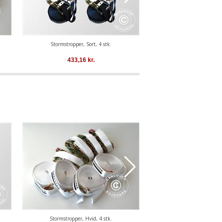
Stormstropper, Sort, 4 stk.
Safetypack 4 (jordspyd 60cm
433,16
kr.
781,08
kr
Stormstropper, Hvid, 4 stk.
Safetypack 4 (jordspyd 60cm 