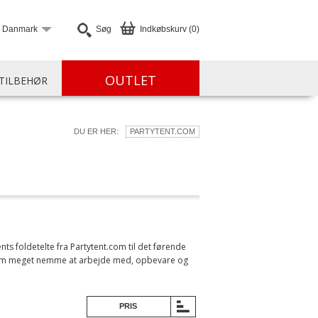
Danmark
Søg
Indkøbskurv (0)
OUTLET
TILBEHØR
DU ER HER:
PARTYTENT.COM
ents foldetelte fra Partytent.com til det førende
r dem meget nemme at arbejde med, opbevare og
PRIS