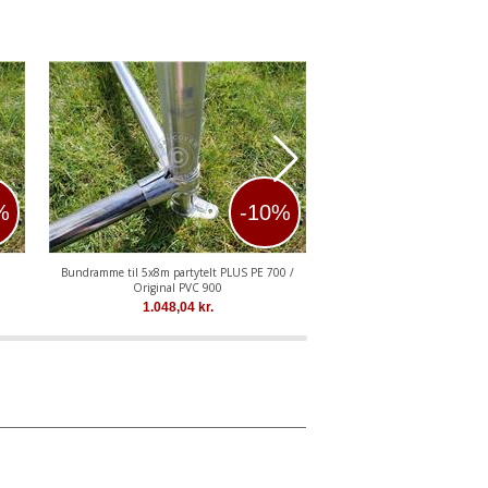
%
-10%
E
Bundramme til 5x8m partytelt PLUS PE 700 /
Bundramme til 5x10m partyt
Original PVC 900
Original PVC 
1.048,04
kr.
1.266,01
kr