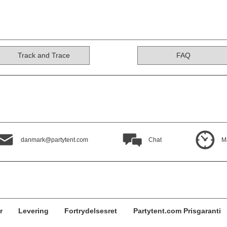
Track and Trace
FAQ
danmark@partytent.com
Chat
M
r
Levering
Fortrydelsesret
Partytent.com Prisgaranti