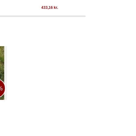
Hvid
433,16
kr.
781,08
kr
%