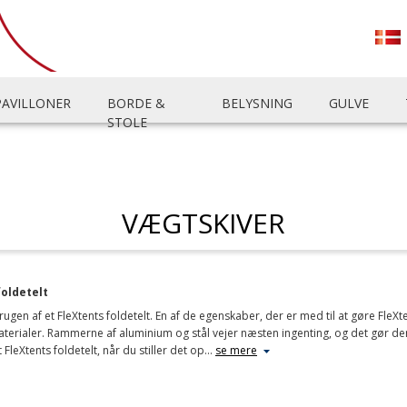
PAVILLONER
BORDE &
BELYSNING
GULVE
STOLE
VÆGTSKIVER
foldetelt
rugen af et FleXtents foldetelt. En af de egenskaber, der er med til at gøre FleXt
materialer. Rammerne af aluminium og stål vejer næsten ingenting, og det gø
 FleXtents foldetelt, når du stiller det op
…
se mere